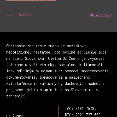
...a ďalšie:
do archívu
Občianske združenie Žudro je neziskové,
nepolitické, neštátne, dobrovoľné združenie ľudí
na území Slovenska. Cieľom OZ Žudro je zvyšovať
toleranciu voči etnicky, sociálne, kultúrne či
inak odlišným skupinám ľudí pomocou monitorovania,
dokumentovania, spracovania a následného
zviditeľňovania kultúrnych, duchovných hodnôt a
prejavov týchto skupín ľudí na Slovensku i v
zahraničí.
IČO: 3181 7548,
DIČ: 2021 727 609
OZ Žudro