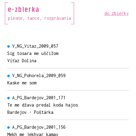
e-zbierka
do zbierky
piesne, tance, rozprávania
V_NG_Vitaz_2009_057
Sig tosara me uščiľom
Víťaz Dolina
V_NG_Pohorela_2009_059
Kaske me som
A_PG_Bardejov_2001_171
Te me džava predal koda hajos
Bardejov - Poštárka
A_PG_Bardejov_2001_156
Mekh me jekhvar kamav