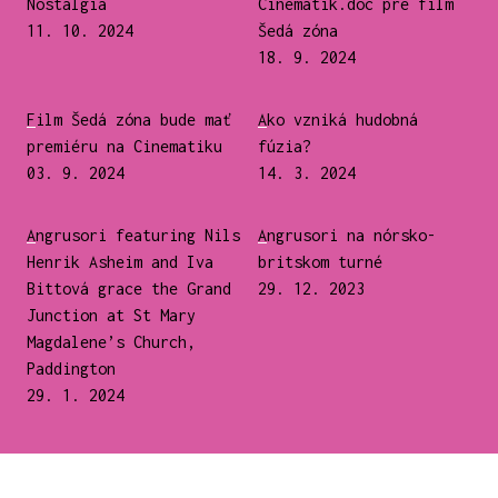
Nostalgia
Cinematik.doc pre film
11. 10. 2024
Šedá zóna
18. 9. 2024
Film Šedá zóna bude mať
Ako vzniká hudobná
premiéru na Cinematiku
fúzia?
03. 9. 2024
14. 3. 2024
Angrusori featuring Nils
Angrusori na nórsko-
Henrik Asheim and Iva
britskom turné
Bittová grace the Grand
29. 12. 2023
Junction at St Mary
Magdalene’s Church,
Paddington
29. 1. 2024