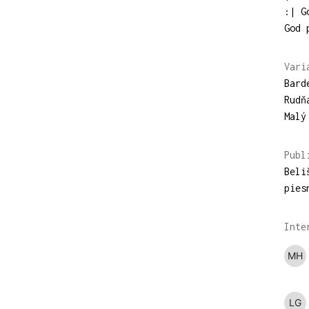
:| G
God 
Vari
Bard
Rudň
Malý
Publ
Beli
pies
Inte