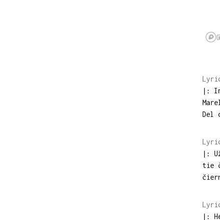
Lyri
|: I
Mare
Del 
Lyri
|: U
tie 
čier
Lyri
|: H