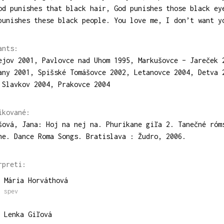
od punishes that black hair, God punishes those black ey
punishes these black people. You love me, I don’t want y
ants:
ejov 2001, Pavlovce nad Uhom 1995, Markušovce – Jareček 
any 2001, Spišské Tomášovce 2002, Letanovce 2004, Detva 
 Slavkov 2004, Prakovce 2004
ikované:
šová, Jana: Hoj na nej na. Phurikane giľa 2. Tanečné róm
ne. Dance Roma Songs. Bratislava : Žudro, 2006.
rpreti:
Mária Horváthová
spev
Lenka Giľová