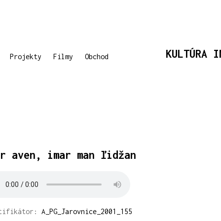
KULTÚRA I
Projekty
Filmy
Obchod
r aven, imar man ľidžan
tifikátor:
A_PG_Jarovnice_2001_155