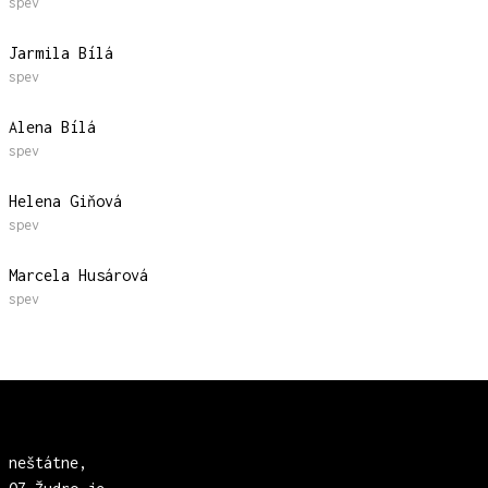
spev
Jarmila Bílá
spev
Alena Bílá
spev
Helena Giňová
spev
Marcela Husárová
spev
 neštátne,