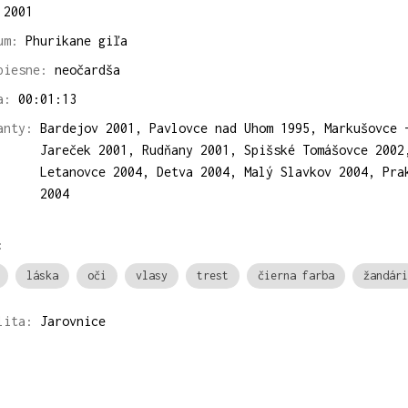
2001
um:
Phurikane giľa
piesne:
neočardša
a:
00:01:13
anty:
Bardejov 2001, Pavlovce nad Uhom 1995, Markušovce 
Jareček 2001, Rudňany 2001, Spišské Tomášovce 2002
Letanovce 2004, Detva 2004, Malý Slavkov 2004, Pra
2004
:
láska
oči
vlasy
trest
čierna farba
žandári
lita:
Jarovnice