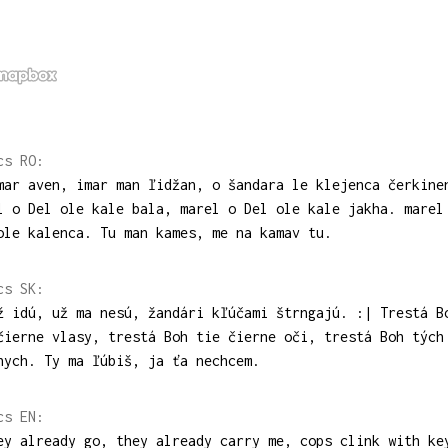
cs RO:
mar aven, imar man ľidžan, o šandara le klejenca čerkine
l o Del ole kale bala, marel o Del ole kale jakha. marel
ole kalenca. Tu man kames, me na kamav tu.
cs SK:
ž idú, už ma nesú, žandári kľúčami štrngajú. :| Trestá B
čierne vlasy, trestá Boh tie čierne oči, trestá Boh tých
nych. Ty ma ľúbiš, ja ťa nechcem.
cs EN:
ey already go, they already carry me, cops clink with ke