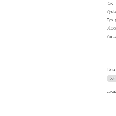
Rok:
Výsk
Typ 
Dĺžk
Vari
Téma
Boh
Loka