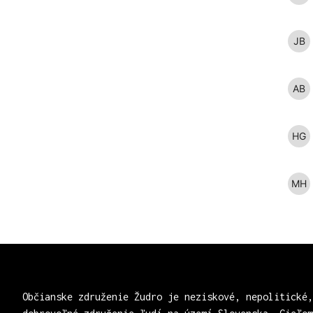
Občianske združenie Žudro je neziskové, nepolitické,