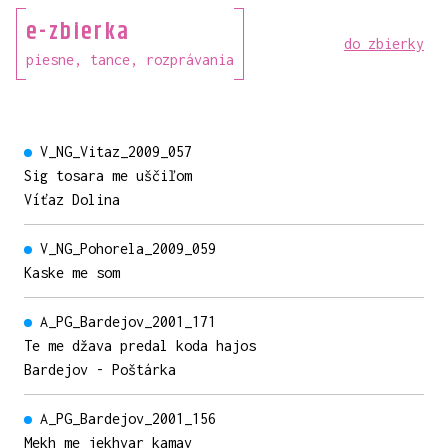
e-zbierka
do zbierky
piesne, tance, rozprávania
V_NG_Vitaz_2009_057
Sig tosara me uščiľom
Víťaz Dolina
V_NG_Pohorela_2009_059
Kaske me som
A_PG_Bardejov_2001_171
Te me džava predal koda hajos
Bardejov - Poštárka
A_PG_Bardejov_2001_156
Mekh me jekhvar kamav