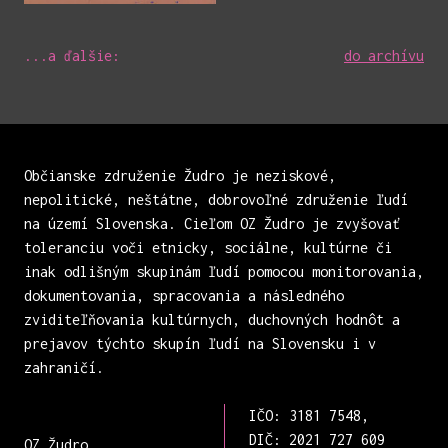
...a ďalšie:
do archívu
Občianske združenie Žudro je neziskové,
nepolitické, neštátne, dobrovoľné združenie ľudí
na území Slovenska. Cieľom OZ Žudro je zvyšovať
toleranciu voči etnicky, sociálne, kultúrne či
inak odlišným skupinám ľudí pomocou monitorovania,
dokumentovania, spracovania a následného
zviditeľňovania kultúrnych, duchovných hodnôt a
prejavov týchto skupín ľudí na Slovensku i v
zahraničí.
IČO: 3181 7548,
DIČ: 2021 727 609
OZ Žudro