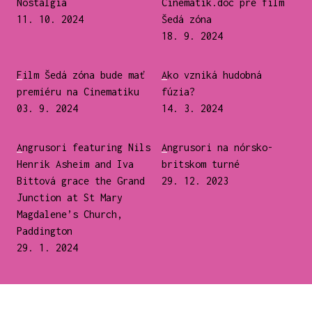
Nostalgia
Cinematik.doc pre film
11. 10. 2024
Šedá zóna
18. 9. 2024
Film Šedá zóna bude mať
Ako vzniká hudobná
premiéru na Cinematiku
fúzia?
03. 9. 2024
14. 3. 2024
Angrusori featuring Nils
Angrusori na nórsko-
Henrik Asheim and Iva
britskom turné
Bittová grace the Grand
29. 12. 2023
Junction at St Mary
Magdalene’s Church,
Paddington
29. 1. 2024