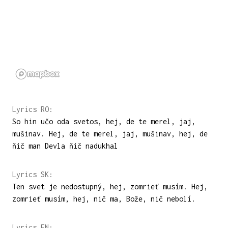
Lyrics RO:
So hin učo oda svetos, hej, de te merel, jaj,
mušinav. Hej, de te merel, jaj, mušinav, hej, de
ňič man Devla ňič nadukhal
Lyrics SK:
Ten svet je nedostupný, hej, zomrieť musím. Hej,
zomrieť musím, hej, nič ma, Bože, nič nebolí.
Lyrics EN: