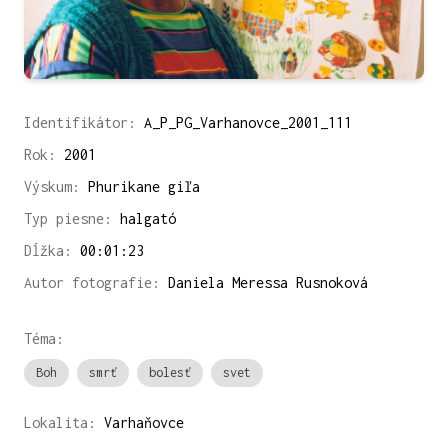
Identifikátor:
A_P_PG_Varhanovce_2001_111
Rok:
2001
Výskum:
Phurikane giľa
Typ piesne:
halgató
Dĺžka:
00:01:23
Autor fotografie:
Daniela Meressa Rusnoková
Téma:
Boh
smrť
bolesť
svet
Lokalita:
Varhaňovce