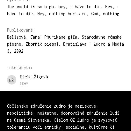
The world is so high, hey, I have to die. Hey, I
have to die. Hey, nothing hurts me, God, nothing
Publikované:
Belišová, Jana: Phurikane giľa. Starodávne rómske
piesne. Zborník piesní. Bratislava : Žudro a Media
3, 2002
Interpreti:
Etela Žigová
spev
Občianske združenie Žudro je neziskové,
nepolitické, neštátne, dobrovoľné združenie ľudí
na území Slovenska. Cieľom OZ Žudro je zvyšovať
toleranciu voči etnicky, sociálne, kultúrne či