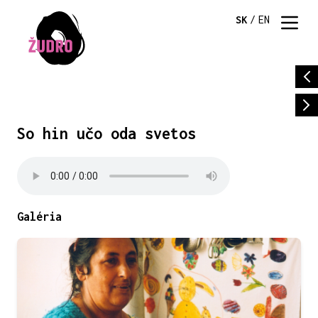
SK
/
EN
So hin učo oda svetos
Galéria