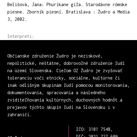
Belišová, Jana: Phurikane giľa. Starodávne rómske
piesne. Zborník piesní. Bratislava : Žudro a Media
3, 2002.
Interpreti:
Občianske združenie Žudro je neziskové,
nepolitické, neštátne, dobrovoľné združenie ľudí
na území Slovenska. Cieľom OZ Žudro je zvyšovať
toleranciu voči etnicky, sociálne, kultúrne či
inak odlišným skupinám ľudí pomocou monitorovania,
dokumentovania, spracovania a následného
zviditeľňovania kultúrnych, duchovných hodnôt a
prejavov týchto skupín ľudí na Slovensku i v
zahraničí.
IČO: 3181 7548,
DIČ: 2021 727 609