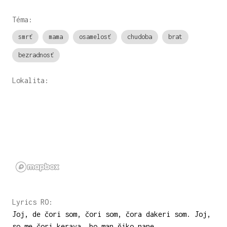
Téma:
smrť
mama
osamelosť
chudoba
brat
bezradnosť
Lokalita:
Lyrics RO:
Joj, de čori som, čori som, čora dakeri som. Joj,
so me čori kerava, bo man ňiko nane.