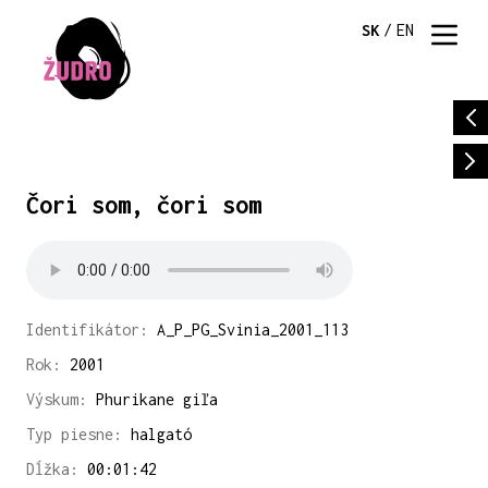
SK
/
EN
Čori som, čori som
Identifikátor:
A_P_PG_Svinia_2001_113
Rok:
2001
Výskum:
Phurikane giľa
Typ piesne:
halgató
Dĺžka:
00:01:42