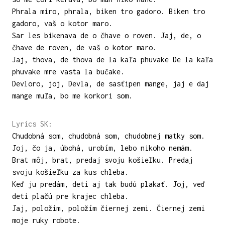
Phrala miro, phrala, biken tro gadoro. Biken tro
gadoro, vaš o kotor maro.
Sar les bikenava de o čhave o roven. Jaj, de, o
čhave de roven, de vaš o kotor maro.
Jaj, thova, de thova de la kaľa phuvake De la kaľa
phuvake mre vasta la bučake.
Devloro, joj, Devla, de sasťipen mange, jaj e daj
mange muľa, bo me korkori som.
Lyrics SK:
Chudobná som, chudobná som, chudobnej matky som.
Joj, čo ja, úbohá, urobím, lebo nikoho nemám.
Brat môj, brat, predaj svoju košieľku. Predaj
svoju košieľku za kus chleba.
Keď ju predám, deti aj tak budú plakať. Joj, veď
deti plačú pre krajec chleba.
Jaj, položím, položím čiernej zemi. Čiernej zemi
moje ruky robote.