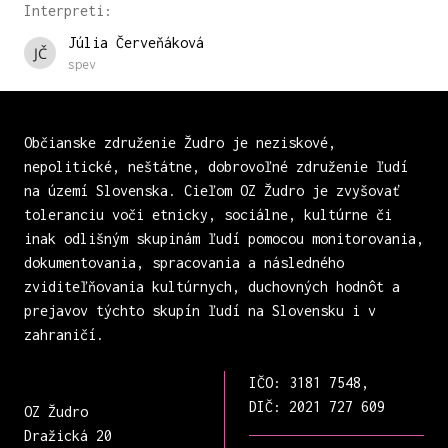
Interpreti:
Júlia Červeňáková
spev
Občianske združenie Žudro je neziskové,
nepolitické, neštátne, dobrovoľné združenie ľudí
na území Slovenska. Cieľom OZ Žudro je zvyšovať
toleranciu voči etnicky, sociálne, kultúrne či
inak odlišným skupinám ľudí pomocou monitorovania,
dokumentovania, spracovania a následného
zviditeľňovania kultúrnych, duchovných hodnôt a
prejavov týchto skupín ľudí na Slovensku i v
zahraničí.
IČO: 3181 7548,
DIČ: 2021 727 609
OZ Žudro
Dražická 20