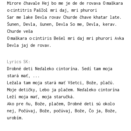
Mirore čhavale Hej bo me je de de rovava O maškara
o cintitris Pašľol mri daj, mri phurori
Sar me lake Devla rovav Churde čhave khatar late.
Šunen, Devla, šunen, Devla So me, Devla, kerav.
Churde veša
O maškara o cintiris Bešel mri daj mri phurori Avka
Devla jaj de rovav.
Lyrics SK:
Drobné deti Neďaleko cintorína. Sedí tam moja
stará mať, ...
Ležala tam moja stará mať Všetci, Bože, plačú.
Moje detičky, Lebo ja plačem. Neďaleko cintorína
Leží moja mať, moja staručká.
Ako pre ňu, Bože, plačem, Drobné deti sú okolo
nej, Počúvaj, Bože, počúvaj, Bože, Čo ja, Bože,
urobím.