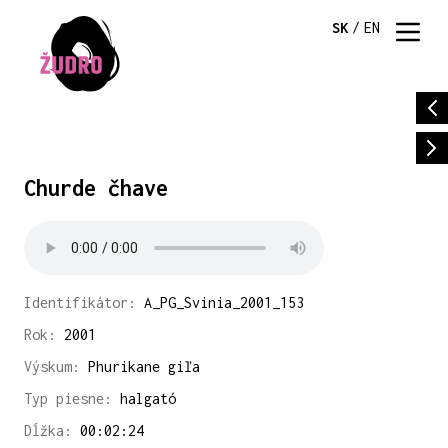
SK
/
EN
Churde čhave
Identifikátor:
A_PG_Svinia_2001_153
Rok:
2001
Výskum:
Phurikane giľa
Typ piesne:
halgató
Dĺžka:
00:02:24