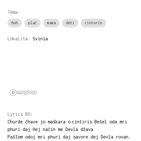
Téma:
Boh
plač
mama
deti
cintorín
Lokalita:
Svinia
Lyrics RO:
Churde čhave jo maškara o cintiris Bešel oda mri
phuri daj Hej način me Devla džava
Pašľom odoj mri phuri daj savore dej Devla rovan.