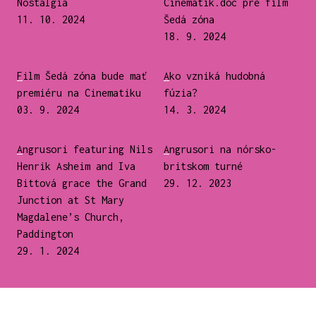
Nostalgia
Cinematik.doc pre film
11. 10. 2024
Šedá zóna
18. 9. 2024
Film Šedá zóna bude mať
Ako vzniká hudobná
premiéru na Cinematiku
fúzia?
03. 9. 2024
14. 3. 2024
Angrusori featuring Nils
Angrusori na nórsko-
Henrik Asheim and Iva
britskom turné
Bittová grace the Grand
29. 12. 2023
Junction at St Mary
Magdalene’s Church,
Paddington
29. 1. 2024