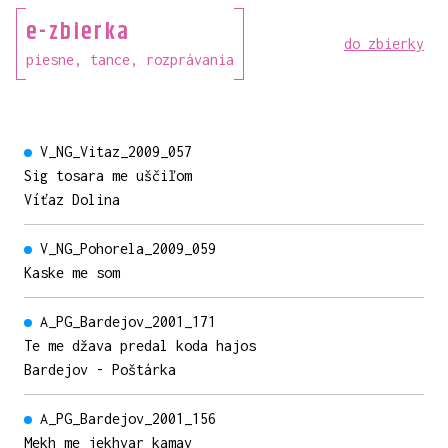
e-zbierka
do zbierky
piesne, tance, rozprávania
V_NG_Vitaz_2009_057
Sig tosara me uščiľom
Víťaz Dolina
V_NG_Pohorela_2009_059
Kaske me som
A_PG_Bardejov_2001_171
Te me džava predal koda hajos
Bardejov - Poštárka
A_PG_Bardejov_2001_156
Mekh me jekhvar kamav