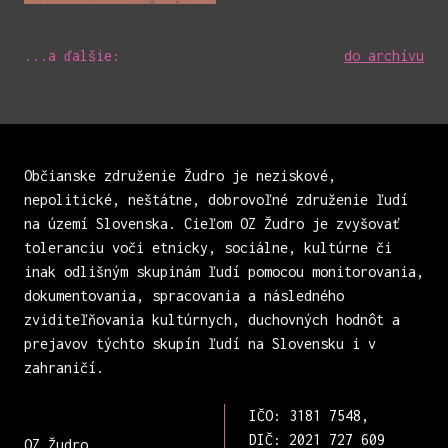
...a ďalšie:
do archívu
Občianske združenie Žudro je neziskové,
nepolitické, neštátne, dobrovoľné združenie ľudí
na území Slovenska. Cieľom OZ Žudro je zvyšovať
toleranciu voči etnicky, sociálne, kultúrne či
inak odlišným skupinám ľudí pomocou monitorovania,
dokumentovania, spracovania a následného
zviditeľňovania kultúrnych, duchovných hodnôt a
prejavov týchto skupín ľudí na Slovensku i v
zahraničí.
IČO: 3181 7548,
DIČ: 2021 727 609
OZ Žudro