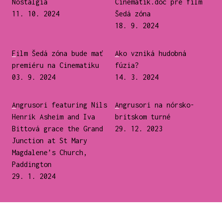
Nostalgia
Cinematik.doc pre film
11. 10. 2024
Šedá zóna
18. 9. 2024
Film Šedá zóna bude mať
Ako vzniká hudobná
premiéru na Cinematiku
fúzia?
03. 9. 2024
14. 3. 2024
Angrusori featuring Nils
Angrusori na nórsko-
Henrik Asheim and Iva
britskom turné
Bittová grace the Grand
29. 12. 2023
Junction at St Mary
Magdalene’s Church,
Paddington
29. 1. 2024