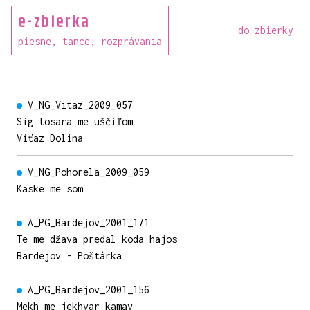
e-zbierka
do zbierky
piesne, tance, rozprávania
V_NG_Vitaz_2009_057
Sig tosara me uščiľom
Víťaz Dolina
V_NG_Pohorela_2009_059
Kaske me som
A_PG_Bardejov_2001_171
Te me džava predal koda hajos
Bardejov - Poštárka
A_PG_Bardejov_2001_156
Mekh me jekhvar kamav