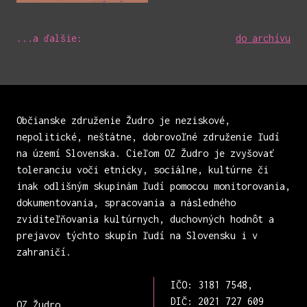
...a ďalšie:
do archívu
Občianske združenie Žudro je neziskové,
nepolitické, neštátne, dobrovoľné združenie ľudí
na území Slovenska. Cieľom OZ Žudro je zvyšovať
toleranciu voči etnicky, sociálne, kultúrne či
inak odlišným skupinám ľudí pomocou monitorovania,
dokumentovania, spracovania a následného
zviditeľňovania kultúrnych, duchovných hodnôt a
prejavov týchto skupín ľudí na Slovensku i v
zahraničí.
IČO: 3181 7548,
DIČ: 2021 727 609
OZ Žudro